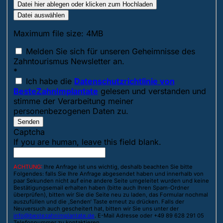
Datei hier ablegen oder klicken zum Hochladen
Datei auswählen
Maximum file size: 4MB
Melden Sie sich für unseren Geheimnisse des
Zahntourismus Newsletter an.
*
Ich habe die
Datenschutzrichtlinie von
BesteZahnImplantate
gelesen und verstanden und
stimme der Verarbeitung meiner
personenbezogenen Daten zu.
Senden
Captcha
If you are human, leave this field blank.
ACHTUNG:
Ihre Anfrage ist uns wichtig, deshalb beachten Sie bitte
Folgendes: falls Sie Ihre Anfrage abgesendet haben und innerhalb von
paar Sekunden nicht auf eine andere Seite umgeleitet wurden und keine
Bestätigungsemail erhalten haben (bitte auch Ihren Spam-Ordner
überprüfen), bitten wir Sie die Seite neu zu laden, das Formular nochmal
auszufüllen und die ‚Senden‘ Taste erneut zu drücken. Falls der
Neuversuch auch gescheitert hat, bitten wir Sie uns unter der
info@bestezahnimplantate.de
. E-Mail Adresse oder +49 89 628 291 05
Telefonnummer zu kontaktieren.