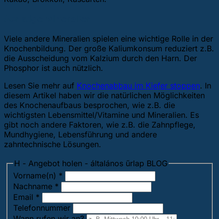
Sonstige Mineralien
Viele andere Mineralien spielen eine wichtige Rolle in der
Knochenbildung. Der große Kaliumkonsum reduziert z.B.
die Ausscheidung vom Kalzium durch den Harn. Der
Phosphor ist auch nützlich.
Lesen Sie mehr auf
Knochenabbau im Kiefer stoppen
. In
diesem Artikel haben wir die natürlichen Möglichkeiten
des Knochenaufbaus besprochen, wie z.B. die
wichtigsten Lebensmittel/Vitamine und Mineralien. Es
gibt noch andere Faktoren, wie z.B. die Zahnpflege,
Mundhygiene, Lebensführung und andere
zahntechnische Lösungen.
H - Angebot holen - általános űrlap BLOG
Vorname(n)
*
Nachname
*
Email
*
Telefonnummer
Wann rufen wir an?