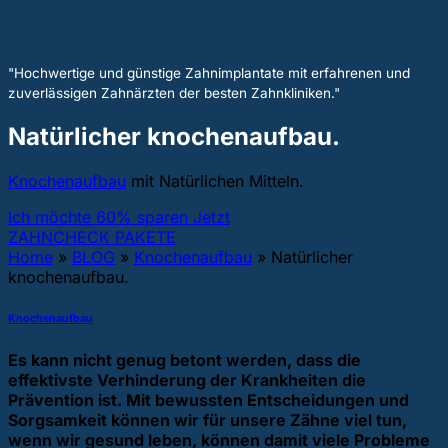
"Hochwertige und günstige Zahnimplantate mit erfahrenen und
zuverlässigen Zahnärzten der besten Zahnkliniken."
Natürlicher knochenaufbau.
Knochenaufbau
mit Natürlichen Mitteln.
Ich möchte 60% sparen Jetzt
ZAHNCHECK PAKETE
Home
»
BLOG
»
Knochenaufbau
»
Natürlicher
knochenaufbau.
Knochenaufbau
Es kann nicht genug betont werden, dass die
effektivste Verhinderung der Krankheiten die
Prävention ist. Mit bewussten Entscheidungen und
Sorgsamkeit können wir für unsere Zähne viel tun,
wenn wir gesund leben, können damit viele Probleme