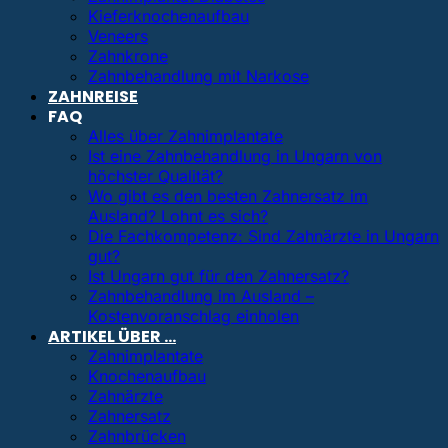
Kieferknochenaufbau
Veneers
Zahnkrone
Zahnbehandlung mit Narkose
ZAHNREISE
FAQ
Alles über Zahnimplantate
Ist eine Zahnbehandlung in Ungarn von
höchster Qualität?
Wo gibt es den besten Zahnersatz im
Ausland? Lohnt es sich?
Die Fachkompetenz: Sind Zahnärzte in Ungarn
gut?
Ist Ungarn gut für den Zahnersatz?
Zahnbehandlung im Ausland –
Kostenvoranschlag einholen
ARTIKEL ÜBER …
Zahnimplantate
Knochenaufbau
Zahnärzte
Zahnersatz
Zahnbrücken