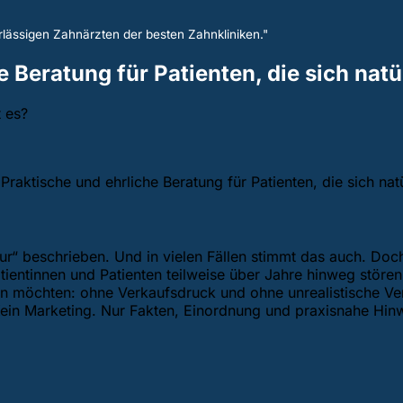
lässigen Zahnärzten der besten Zahnkliniken."
 Beratung für Patienten, die sich na
 es?
raktische und ehrliche Beratung für Patienten, die sich na
ur“ beschrieben. Und in vielen Fällen stimmt das auch. Doc
atientinnen und Patienten teilweise über Jahre hinweg störe
ten möchten: ohne Verkaufsdruck und ohne unrealistische Ver
Kein Marketing. Nur Fakten, Einordnung und praxisnahe Hin