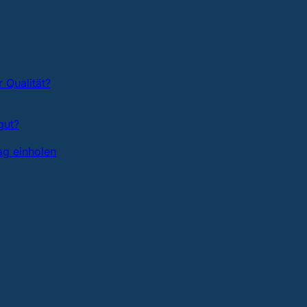
 Qualität?
gut?
ag einholen