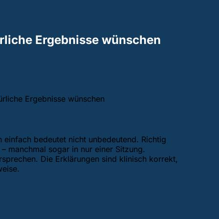
türliche Ergebnisse wünschen
türliche Ergebnisse wünschen
h einfach bedeutet nicht unbedeutend. Richtig
n – manchmal sogar in nur einer Sitzung.
sprechen. Die Erklärungen sind klinisch korrekt,
weise.