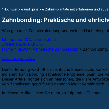
"Hochwertige und günstige Zahnimplantate mit erfahrenen und zuver
Zahnbonding: Praktische und ehrliche
Was genau ist Zahnverblendung und welche Nachteile gibt
Ich möchte 60% sparen Jetzt
ZAHNCHECK PAKETE
Home
»
BLOG
»
Ästhetische Zahnmedizin
»
Zahnbonding: P
Ästhetische Zahnmedizin
Dental Bonding wird oft als „einfache kosmetische Korrekt
indiziert, kann Bonding ästhetische Probleme lösen, die P
Dieser Artikel richtet sich an Menschen, die klare Antwor
von Zahnärzten geprüft und dennoch leicht verständlich. 
In diesem Artikel lesen Sie mehr zu folgenden Themen: