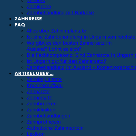
Veneers
Zahnkrone
Zahnbehandlung mit Narkose
ZAHNREISE
FAQ
Alles über Zahnimplantate
Ist eine Zahnbehandlung in Ungarn von höchster
Wo gibt es den besten Zahnersatz im
Ausland? Lohnt es sich?
Die Fachkompetenz: Sind Zahnärzte in Ungarn 
Ist Ungarn gut für den Zahnersatz?
Zahnbehandlung im Ausland – Kostenvoranschl
ARTIKEL ÜBER …
Zahnimplantate
Knochenaufbau
Zahnärzte
Zahnersatz
Zahnbrücken
Zahnkliniken
Zahnbehandlungen
Zahnprothesen
Ästhetische Zahnmedizin
Lexikon