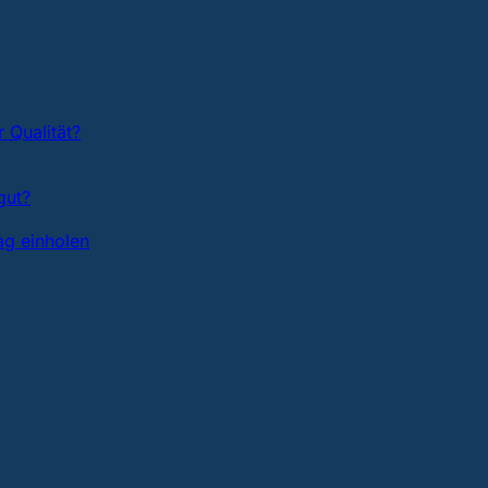
 Qualität?
gut?
ag einholen