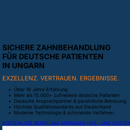
SICHERE ZAHNBEHANDLUNG
FÜR DEUTSCHE PATIENTEN
IN UNGARN
EXZELLENZ. VERTRAUEN. ERGEBNISSE.
Über 16 Jahre Erfahrung
Mehr als 15.000+ zufriedene deutsche Patienten
Deutsche Ansprechpartner & persönliche Betreuung
Höchste Qualitätsstandards aus Deutschland
Moderne Technologie & schonende Verfahren
KOSTENLOSE BERATUNG ANFRAGEN
HEIL- UND KOSTE