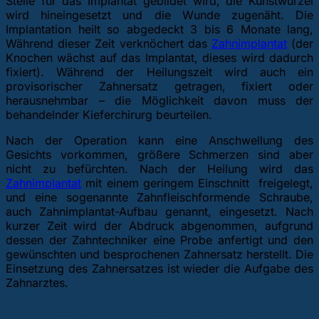
Stelle für das Implantat gebildet wird, die Kunstwurzel
wird hineingesetzt und die Wunde zugenäht. Die
Implantation heilt so abgedeckt 3 bis 6 Monate lang,
Während dieser Zeit verknöchert das
Zahnimplantat
(der
Knochen wächst auf das Implantat, dieses wird dadurch
fixiert). Während der Heilungszeit wird auch ein
provisorischer Zahnersatz getragen, fixiert oder
herausnehmbar – die Möglichkeit davon muss der
behandelnder Kieferchirurg beurteilen.
Nach der Operation kann eine Anschwellung des
Gesichts vorkommen, größere Schmerzen sind aber
nicht zu befürchten. Nach der Heilung wird das
Zahnimplantat
mit einem geringem Einschnitt freigelegt,
und eine sogenannte Zahnfleischformende Schraube,
auch Zahnimplantat-Aufbau genannt, eingesetzt. Nach
kurzer Zeit wird der Abdruck abgenommen, aufgrund
dessen der Zahntechniker eine Probe anfertigt und den
gewünschten und besprochenen Zahnersatz herstellt. Die
Einsetzung des Zahnersatzes ist wieder die Aufgabe des
Zahnarztes.
Vorbereitungen für Implantierung