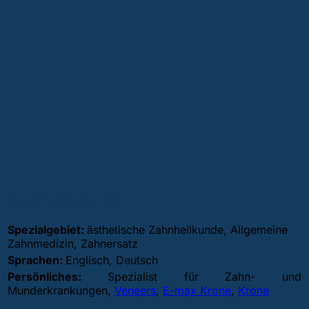
Dr. Gömbös Eszter
Spezialgebiet:
ästhetische Zahnheilkunde, Allgemeine
Zahnmedizin, Zahnersatz
Sprachen:
Englisch, Deutsch
Persönliches:
Spezialist für Zahn- und
Munderkrankungen,
Veneers
,
E-max Krone
,
Krone