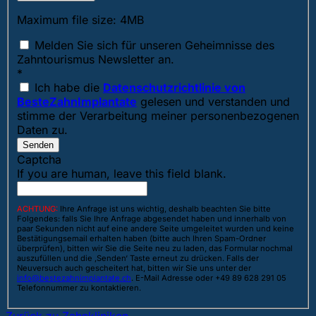
Maximum file size: 4MB
Melden Sie sich für unseren Geheimnisse des
Zahntourismus Newsletter an.
*
Ich habe die
Datenschutzrichtlinie von
BesteZahnImplantate
gelesen und verstanden und
stimme der Verarbeitung meiner personenbezogenen
Daten zu.
Senden
Captcha
If you are human, leave this field blank.
ACHTUNG:
Ihre Anfrage ist uns wichtig, deshalb beachten Sie bitte
Folgendes: falls Sie Ihre Anfrage abgesendet haben und innerhalb von
paar Sekunden nicht auf eine andere Seite umgeleitet wurden und keine
Bestätigungsemail erhalten haben (bitte auch Ihren Spam-Ordner
überprüfen), bitten wir Sie die Seite neu zu laden, das Formular nochmal
auszufüllen und die ‚Senden‘ Taste erneut zu drücken. Falls der
Neuversuch auch gescheitert hat, bitten wir Sie uns unter der
info@bestezahnimplantate.ch
. E-Mail Adresse oder +49 89 628 291 05
Telefonnummer zu kontaktieren.