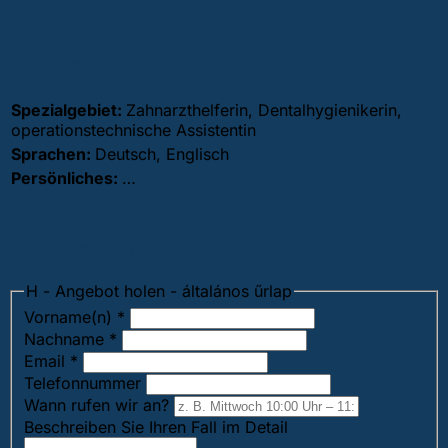
Manhertz Éva
Spezialgebiet:
Zahnarzthelferin, Dentalhygienikerin,
operationstechnische Assistentin
Sprachen:
Deutsch, Englisch
Persönliches:
…
Ich möchte ein Angebot Jetzt
H - Angebot holen - általános űrlap
Vorname(n)
*
Nachname
*
Email
*
Telefonnummer
Wann rufen wir an?
Beschreiben Sie Ihren Fall im Detail