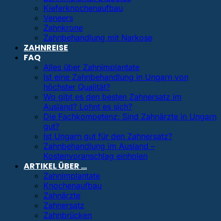
Kieferknochenaufbau
Veneers
Zahnkrone
Zahnbehandlung mit Narkose
ZAHNREISE
FAQ
Alles über Zahnimplantate
Ist eine Zahnbehandlung in Ungarn von
höchster Qualität?
Wo gibt es den besten Zahnersatz im
Ausland? Lohnt es sich?
Die Fachkompetenz: Sind Zahnärzte in Ungarn
gut?
Ist Ungarn gut für den Zahnersatz?
Zahnbehandlung im Ausland –
Kostenvoranschlag einholen
ARTIKEL ÜBER …
Zahnimplantate
Knochenaufbau
Zahnärzte
Zahnersatz
Zahnbrücken