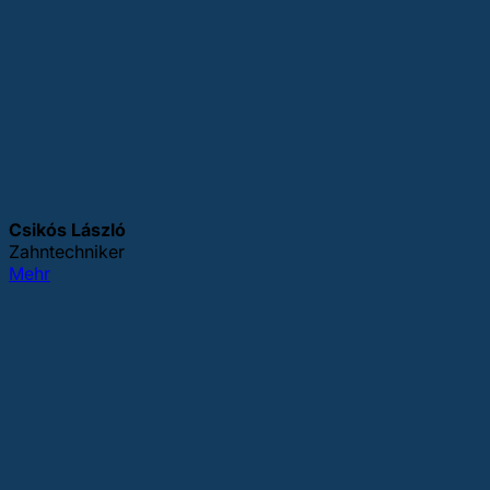
Csikós László
Zahntechniker
Mehr