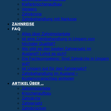
Kieferknochenaufbau
Veneers
Zahnkrone
Zahnbehandlung mit Narkose
ZAHNREISE
FAQ
Alles über Zahnimplantate
Ist eine Zahnbehandlung in Ungarn von
höchster Qualität?
Wo gibt es den besten Zahnersatz im
Ausland? Lohnt es sich?
Die Fachkompetenz: Sind Zahnärzte in Ungarn
gut?
Ist Ungarn gut für den Zahnersatz?
Zahnbehandlung im Ausland –
Kostenvoranschlag einholen
ARTIKEL ÜBER …
Zahnimplantate
Knochenaufbau
Zahnärzte
Zahnersatz
Zahnbrücken