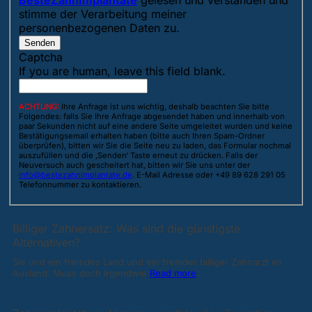
BesteZahnImplantate
gelesen und verstanden und
stimme der Verarbeitung meiner
personenbezogenen Daten zu.
Senden
Captcha
If you are human, leave this field blank.
ACHTUNG:
Ihre Anfrage ist uns wichtig, deshalb beachten Sie bitte
Folgendes: falls Sie Ihre Anfrage abgesendet haben und innerhalb von
paar Sekunden nicht auf eine andere Seite umgeleitet wurden und keine
Bestätigungsemail erhalten haben (bitte auch Ihren Spam-Ordner
überprüfen), bitten wir Sie die Seite neu zu laden, das Formular nochmal
auszufüllen und die ‚Senden‘ Taste erneut zu drücken. Falls der
Neuversuch auch gescheitert hat, bitten wir Sie uns unter der
info@bestezahnimplantate.de
. E-Mail Adresse oder +49 89 628 291 05
Telefonnummer zu kontaktieren.
Billiger Zahnersatz: Was sind die günstigste
Alternativen?
Sie und ein fremdes Land und ein fremder billiger Zahnarzt im
Ausland. Muss doch irgendwie
Read more