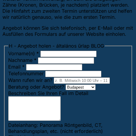
Zähne (Kronen, Brücken, je nachdem) platziert werden.
Die Hinfahrt zum zweiten Termin unterstützen und helfen
wir natürlich genauso, wie die zum ersten Termin.
Angebot können Sie sich telefonisch, per E-Mail oder mit
Ausfüllen des Formulars auf unserer Website einholen.
H - Angebot holen - általános űrlap BLOG
Vorname(n)
*
Nachname
*
Email
*
Telefonnummer
Wann rufen wir an?
Beratung oder Angebot?
Beschreiben Sie Ihren Fall im Detail
Dateianhang: Panorama Röntgenbild, CT,
Behandlungsplan, etc. (nicht erforderlich)