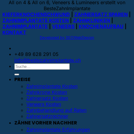
All on 4 & All on 6, Veneers & Lumineers erstellt von
BesteZahnImplantate
KIEFERKNOCHENSCHWUND
|
ZAHNERSATZ SPAREN
|
ZAHNIMPLANTATE KOSTEN
|
ZAHNKLINIKEN
|
ZAHNIMPLANTATE
|
VENEERS
|
KNOCHENAUFBAU
|
KONTAKT
Developed by SEOWebDesign
+49 89 628 291 05
info@bestezahnimplantate.ch
PREISE
Zahnimplantate Kosten
Zahnkrone Kosten
Zahnersatz Kosten
Veneers Kosten
Zahnbehandlung auf Raten
Zahnersatzrechner
ZÄHNE VORHER NACHHER
Zahnimplantate Erfahrungen