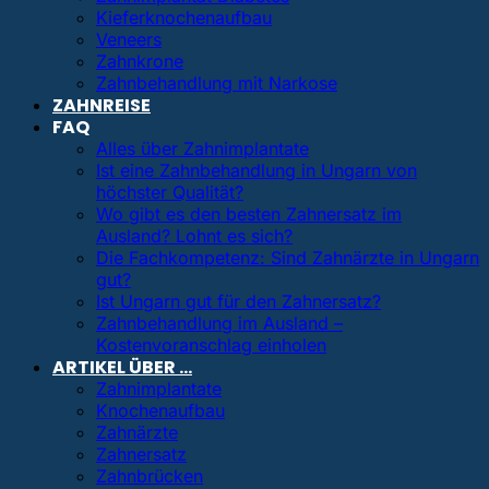
Kieferknochenaufbau
Veneers
Zahnkrone
Zahnbehandlung mit Narkose
ZAHNREISE
FAQ
Alles über Zahnimplantate
Ist eine Zahnbehandlung in Ungarn von
höchster Qualität?
Wo gibt es den besten Zahnersatz im
Ausland? Lohnt es sich?
Die Fachkompetenz: Sind Zahnärzte in Ungarn
gut?
Ist Ungarn gut für den Zahnersatz?
Zahnbehandlung im Ausland –
Kostenvoranschlag einholen
ARTIKEL ÜBER …
Zahnimplantate
Knochenaufbau
Zahnärzte
Zahnersatz
Zahnbrücken