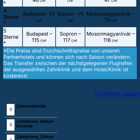
46
47
CHF
CHF
CHF
*
4
Budapest –
72
Sopron –
74
Mosonmagyaróvár –
Sterne
73
CHF
CHF
CHF
*
5
Budapest –
Sopron –
Mosonmagyaróvár –
Sterne
115
117
116
CHF
CHF
CHF
*
*Die Preise sind Durchschnittspreise von unseren
Partnerhotels und können sich nach Saison verändern.
Das Transfer zwischen der nächstgelegenen Flughafen
der ausgewählten Zahnklinik und dem Hotel/Klinik ist
kostenlos!
4. Zahnersatzrechner
Ich möchte sparen!
Zahnimplantat
Zahnkrone, Metall-
Keramik
Zahnkrone, Zirkon