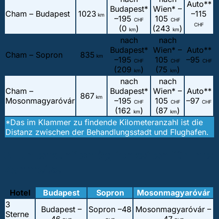
Auto**
Budapest*
Wien* –
Cham – Budapest
1023
–
115
km
–
195
105
CHF
CHF
CHF
(0
)
(243
)
km
km
nach
nach
Budapest*
Wien* –
Auto**
Cham – Sopron
835
km
–
195
105
–
95
CHF
CHF
CHF
(209
)
(75
)
km
km
nach
nach
Cham –
Budapest*
Wien* –
Auto**
867
km
Mosonmagyaróvár
–
195
105
–
97
CHF
CHF
CHF
(162
)
(87
)
km
km
*Das im Klammer zu findende Kilometeranzahl ist die
Distanz zwischen der Behandlungsstadt und Flughafen.
3. Unterkunftsmöglichkeiten für Ihre
Zahnreise
Hotel
Budapest
Sopron
Mosonmagyaróvár
3
Budapest –
Sopron –
48
Mosonmagyaróvár –
Sterne