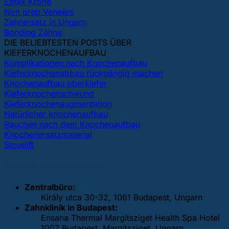
Emax Krone
Non prep Veneers
Zahnersatz in Ungarn
Bonding Zähne
DIE BELIEBTESTEN POSTS ÜBER
KIEFERKNOCHENAUFBAU
Komplikationen nach Knochenaufbau
Kieferknochenabbau rückgängig machen
Knochenaufbau oberkiefer
Kieferknochenschwund
Kieferknochenaugmentation
Natürlicher knochenaufbau
Rauchen nach dem Knochenaufbau
Knochenersatzmaterial
Sinuslift
UNSERE ZAHNKLINIKEN
Zentralbüro:
Király utca 30-32, 1061 Budapest, Ungarn
Zahnklinik in Budapest:
Ensana Thermal Margitsziget Health Spa Hotel
1007 Budapest, Margitsziget, Ungarn