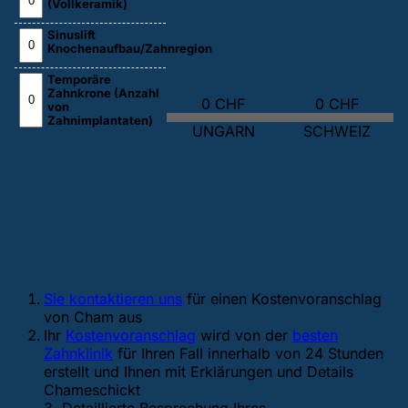
(Vollkeramik)
Sinuslift
Knochenaufbau/Zahnregion
Temporäre
Zahnkrone (Anzahl
0 CHF
0 CHF
von
Zahnimplantaten)
UNGARN
SCHWEIZ
Wenn die Fakten über einer
Zahnbehandlung im Ausland is Sie
überzeugt haben, machen Sie die
folgenden Schritte:
Sie kontaktieren uns
für einen Kostenvoranschlag
von Cham aus
Ihr
Kostenvoranschlag
wird von der
besten
Zahnklinik
für Ihren Fall innerhalb von 24 Stunden
erstellt und Ihnen mit Erklärungen und Details
Chameschickt
3. Detaillierte Besprechung Ihres