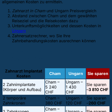
allgemeinen Kosten zu ermitteln.
Zahnarzt in Cham
und Ungarn Preisvergleich
Abstand zwischen Cham und dem gewählten
Reiseziel und die Reisekosten dazu
Unterkunftsmöglichkeiten und dessen Kosten in
Ungarn
Zahnersatzrechner, wo Sie Ihre
Zahnbehandlungskosten ausrechnen können
1. Zahnarzt in Cham und Ungarn
Preisvergleich
Zahnarzt Implantat
Cham
Ungarn
Sie sparen
Kosten
Cham –
Ungarn –
2 Zahnimplantate
Sie sparen
5 240
1 430
(Körper und Aufbau)
–
3 810 CHF
CHF
CHF
2 temporäre
Cham –
Ungarn –
Sie sparen
Zahnkronen
380 CHF
120 CHF
–
260 CHF
Cham –
2 Zahnkronen
Ungarn –
Sie sparen