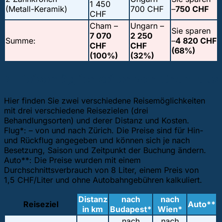
1 450
(Metall-Keramik)
700 CHF
–
750 CHF
CHF
Cham –
Ungarn –
Sie sparen
7 070
2 250
Summe:
–
4 820 CHF
CHF
CHF
(68%)
(100%)
(32%)
2. Reisemöglichkeiten von Cham aus
Hier finden Sie zwei verschiedene Reisemöglichkeiten
mit drei verschiedene Reisezielen (drei
Behandlungsorten) und derer Distanz und Kosten.
Flug*: – von und nach Zürich. Die Preise sind für Hin-
und Rückflug angegeben und können sich je nach
Besetzung, Saison und Zeitpunkt der Buchung ändern.
Auto**: Die Preise wurden mit einem
Durchschnittsverbrauch von 8 Liter, einem Preis von
1,5 CHF/Liter und ohne Autobahngebühren kalkuliert.
Distanz
nach
nach
Reiseziel
Auto**
in km
Budapest*
Wien*
nach
nach