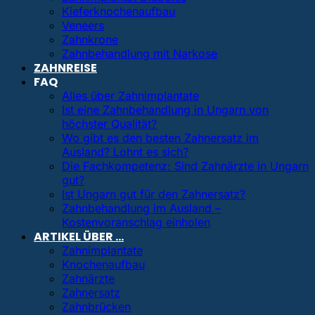
Kieferknochenaufbau
Veneers
Zahnkrone
Zahnbehandlung mit Narkose
ZAHNREISE
FAQ
Alles über Zahnimplantate
Ist eine Zahnbehandlung in Ungarn von
höchster Qualität?
Wo gibt es den besten Zahnersatz im
Ausland? Lohnt es sich?
Die Fachkompetenz: Sind Zahnärzte in Ungarn
gut?
Ist Ungarn gut für den Zahnersatz?
Zahnbehandlung im Ausland –
Kostenvoranschlag einholen
ARTIKEL ÜBER …
Zahnimplantate
Knochenaufbau
Zahnärzte
Zahnersatz
Zahnbrücken