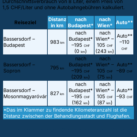
Durchschnittsverbrauch von 8 Liter, einem Preis von
1,5 CHF/Liter und ohne Autobahngebühren kalkuliert.
Distanz
nach
nach
Reiseziel
Auto**
in km
Budapest*
Wien*
nach
nach
Auto**
Bassersdorf –
Budapest*
Wien* –
983
–
110
km
Budapest
–
195
105
CHF
CHF
CHF
(0
)
(243
)
km
km
nach
nach
Bassersdorf –
Budapest*
Wien* –
Auto**
795
km
Sopron
–
195
105
–
89
CHF
CHF
CHF
(209
)
(75
)
km
km
nach
nach
Bassersdorf –
Budapest*
Wien* –
Auto**
827
km
Mosonmagyaróvár
–
195
105
–
93
CHF
CHF
CHF
(162
)
(87
)
km
km
*Das im Klammer zu findende Kilometeranzahl ist die
Distanz zwischen der Behandlungsstadt und Flughafen.
3. Unterkunftsmöglichkeiten für Ihre