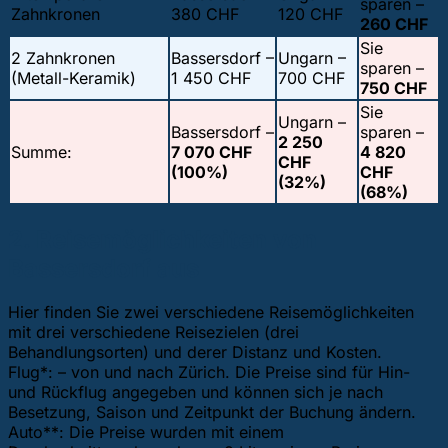
sparen –
Zahnkronen
380 CHF
120 CHF
260 CHF
Sie
2 Zahnkronen
Bassersdorf –
Ungarn –
sparen –
(Metall-Keramik)
1 450 CHF
700 CHF
750 CHF
Sie
Ungarn –
Bassersdorf –
sparen –
2 250
Summe:
7 070 CHF
4 820
CHF
(100%)
CHF
(32%)
(68%)
2. Reisemöglichkeiten von
Bassersdorf aus
Hier finden Sie zwei verschiedene Reisemöglichkeiten
mit drei verschiedene Reisezielen (drei
Behandlungsorten) und derer Distanz und Kosten.
Flug*: – von und nach Zürich. Die Preise sind für Hin-
und Rückflug angegeben und können sich je nach
Besetzung, Saison und Zeitpunkt der Buchung ändern.
Auto**: Die Preise wurden mit einem