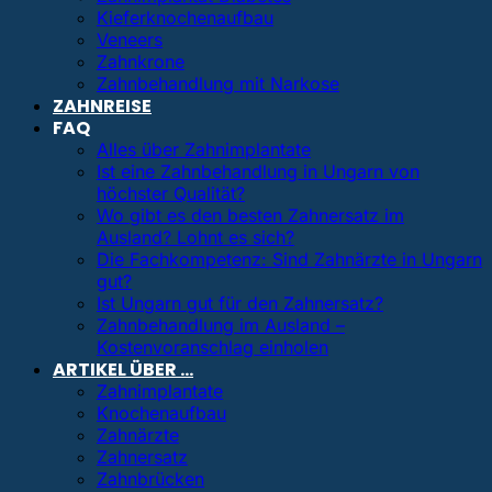
Kieferknochenaufbau
Veneers
Zahnkrone
Zahnbehandlung mit Narkose
ZAHNREISE
FAQ
Alles über Zahnimplantate
Ist eine Zahnbehandlung in Ungarn von
höchster Qualität?
Wo gibt es den besten Zahnersatz im
Ausland? Lohnt es sich?
Die Fachkompetenz: Sind Zahnärzte in Ungarn
gut?
Ist Ungarn gut für den Zahnersatz?
Zahnbehandlung im Ausland –
Kostenvoranschlag einholen
ARTIKEL ÜBER …
Zahnimplantate
Knochenaufbau
Zahnärzte
Zahnersatz
Zahnbrücken