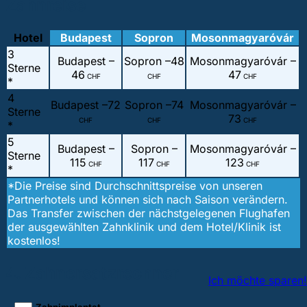
Zahnreise
Hotel
Budapest
Sopron
Mosonmagyaróvár
3
Budapest –
Sopron –
48
Mosonmagyaróvár –
Sterne
46
47
CHF
CHF
CHF
*
4
Budapest –
72
Sopron –
74
Mosonmagyaróvár –
Sterne
73
CHF
CHF
CHF
*
5
Budapest –
Sopron –
Mosonmagyaróvár –
Sterne
115
117
123
CHF
CHF
CHF
*
*Die Preise sind Durchschnittspreise von unseren
Partnerhotels und können sich nach Saison verändern.
Das Transfer zwischen der nächstgelegenen Flughafen
der ausgewählten Zahnklinik und dem Hotel/Klinik ist
kostenlos!
4. Zahnersatzrechner
Ich möchte sparen!