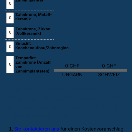
Zahnimplantat
Zahnkrone, Metall-
Keramik
Zahnkrone, Zirkon
(Vollkeramik)
Sinuslift
Knochenaufbau/Zahnregion
Temporäre
Zahnkrone (Anzahl
0 CHF
0 CHF
von
Zahnimplantaten)
UNGARN
SCHWEIZ
Wenn die Fakten über einer
Zahnbehandlung im Ausland is Sie
überzeugt haben, machen Sie die
folgenden Schritte:
Sie kontaktieren uns
für einen Kostenvoranschlag