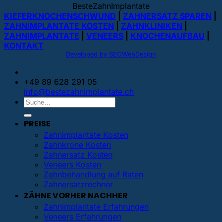
BesteZahnImplantate
KIEFERKNOCHENSCHWUND
|
ZAHNERSATZ SPAREN
|
ZAHNIMPLANTATE KOSTEN
|
ZAHNKLINIKEN
|
ZAHNIMPLANTATE
|
VENEERS
|
KNOCHENAUFBAU
|
KONTAKT
Developed by SEOWebDesign
+49 89 628 291 05
info@bestezahnimplantate.ch
PREISE
Zahnimplantate Kosten
Zahnkrone Kosten
Zahnersatz Kosten
Veneers Kosten
Zahnbehandlung auf Raten
Zahnersatzrechner
ZÄHNE VORHER NACHHER
Zahnimplantate Erfahrungen
Veneers Erfahrungen