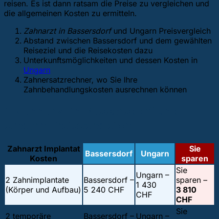
reisen. Es ist dann ratsam die Preise zu vergleichen und
die allgemeinen Kosten zu ermitteln.
Zahnarzt in Bassersdorf
und Ungarn Preisvergleich
Abstand zwischen Bassersdorf und dem gewählten
Reiseziel und die Reisekosten dazu
Unterkunftsmöglichkeiten und dessen Kosten in
Ungarn
Zahnersatzrechner, wo Sie Ihre
Zahnbehandlungskosten ausrechnen können
1. Zahnarzt in Bassersdorf und
Ungarn Preisvergleich
Zahnarzt Implantat
Sie
Bassersdorf
Ungarn
Kosten
sparen
Sie
Ungarn –
2 Zahnimplantate
Bassersdorf –
sparen –
1 430
(Körper und Aufbau)
5 240 CHF
3 810
CHF
CHF
Sie
2 temporäre
Bassersdorf –
Ungarn –