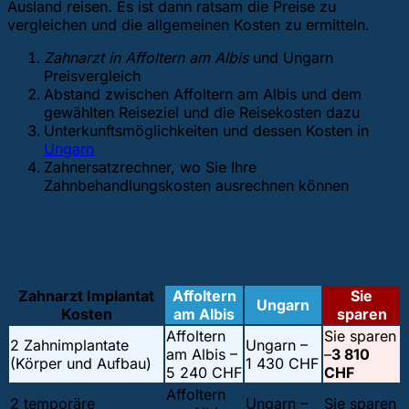
Ausland reisen. Es ist dann ratsam die Preise zu
vergleichen und die allgemeinen Kosten zu ermitteln.
Zahnarzt in Affoltern am Albis
und Ungarn
Preisvergleich
Abstand zwischen Affoltern am Albis und dem
gewählten Reiseziel und die Reisekosten dazu
Unterkunftsmöglichkeiten und dessen Kosten in
Ungarn
Zahnersatzrechner, wo Sie Ihre
Zahnbehandlungskosten ausrechnen können
1. Zahnarzt in Affoltern am Albis und
Ungarn Preisvergleich
Zahnarzt Implantat
Affoltern
Sie
Ungarn
Kosten
am Albis
sparen
Affoltern
Sie sparen
2 Zahnimplantate
Ungarn –
am Albis –
–
3 810
(Körper und Aufbau)
1 430 CHF
5 240 CHF
CHF
Affoltern
2 temporäre
Ungarn –
Sie sparen