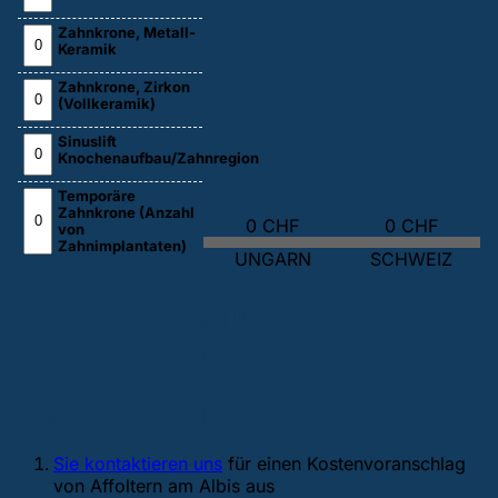
Zahnkrone, Metall-
Keramik
Zahnkrone, Zirkon
(Vollkeramik)
Sinuslift
Knochenaufbau/Zahnregion
Temporäre
Zahnkrone (Anzahl
0 CHF
0 CHF
von
Zahnimplantaten)
UNGARN
SCHWEIZ
Wenn die Fakten über einer
Zahnbehandlung im Ausland is Sie
überzeugt haben, machen Sie die
folgenden Schritte:
Sie kontaktieren uns
für einen Kostenvoranschlag
von Affoltern am Albis aus