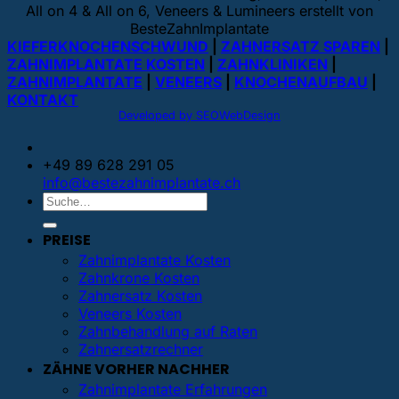
All on 4 & All on 6, Veneers & Lumineers erstellt von
BesteZahnImplantate
KIEFERKNOCHENSCHWUND
|
ZAHNERSATZ SPAREN
|
ZAHNIMPLANTATE KOSTEN
|
ZAHNKLINIKEN
|
ZAHNIMPLANTATE
|
VENEERS
|
KNOCHENAUFBAU
|
KONTAKT
Developed by SEOWebDesign
+49 89 628 291 05
info@bestezahnimplantate.ch
PREISE
Zahnimplantate Kosten
Zahnkrone Kosten
Zahnersatz Kosten
Veneers Kosten
Zahnbehandlung auf Raten
Zahnersatzrechner
ZÄHNE VORHER NACHHER
Zahnimplantate Erfahrungen