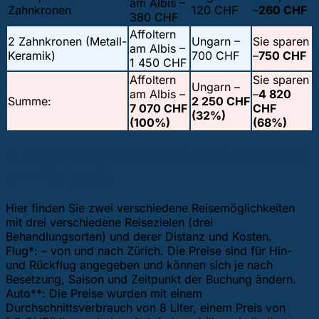
am Albis –
Zahnkronen
120 CHF
–
260 CHF
380 CHF
Affoltern
2 Zahnkronen (Metall-
Ungarn –
Sie sparen
am Albis –
Keramik)
700 CHF
–
750 CHF
1 450 CHF
Affoltern
Sie sparen
Ungarn –
am Albis –
–
4 820
Summe:
2 250 CHF
7 070 CHF
CHF
(32%)
(100%)
(68%)
2. Reisemöglichkeiten von Affoltern
am Albis aus
Hier finden Sie zwei verschiedene Reisemöglichkeiten
mit drei verschiedene Reisezielen (drei
Behandlungsorten) und derer Distanz und Kosten.
Flug*: – von und nach Zürich. Die Preise sind für Hin-
und Rückflug angegeben und können sich je nach
Besetzung, Saison und Zeitpunkt der Buchung ändern.
Auto**: Die Preise wurden mit einem
Durchschnittsverbrauch von 8 Liter, einem Preis von