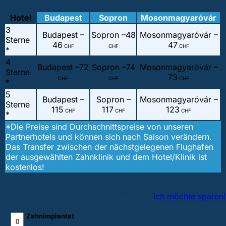
Hotel
Budapest
Sopron
Mosonmagyaróvár
3
Budapest –
Sopron –
48
Mosonmagyaróvár –
Sterne
46
47
CHF
CHF
CHF
*
4
Budapest –
72
Sopron –
74
Mosonmagyaróvár –
Sterne
73
CHF
CHF
CHF
*
5
Budapest –
Sopron –
Mosonmagyaróvár –
Sterne
115
117
123
CHF
CHF
CHF
*
*Die Preise sind Durchschnittspreise von unseren
Partnerhotels und können sich nach Saison verändern.
Das Transfer zwischen der nächstgelegenen Flughafen
der ausgewählten Zahnklinik und dem Hotel/Klinik ist
kostenlos!
4. Zahnersatzrechner
Ich möchte sparen!
Zahnimplantat