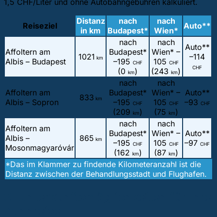
1,5 CHF/Liter und ohne Autobahngebühren kalkuliert.
Distanz
nach
nach
Reiseziel
Auto**
in km
Budapest*
Wien*
nach
nach
Auto**
Affoltern am
Budapest*
Wien* –
1021
–
114
km
Albis – Budapest
–
195
105
CHF
CHF
CHF
(0
)
(243
)
km
km
nach
nach
Affoltern am
Budapest*
Wien* –
Auto**
833
km
Albis – Sopron
–
195
105
–
93
CHF
CHF
CHF
(209
)
(75
)
km
km
nach
nach
Affoltern am
Budapest*
Wien* –
Auto**
Albis –
865
km
–
195
105
–
97
CHF
CHF
CHF
Mosonmagyaróvár
(162
)
(87
)
km
km
*Das im Klammer zu findende Kilometeranzahl ist die
Distanz zwischen der Behandlungsstadt und Flughafen.
3. Unterkunftsmöglichkeiten für Ihre
Zahnreise