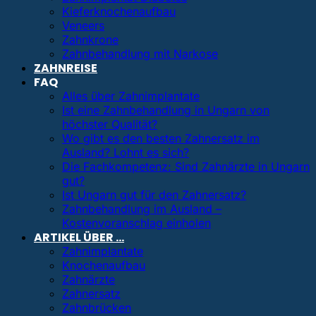
Kieferknochenaufbau
Veneers
Zahnkrone
Zahnbehandlung mit Narkose
ZAHNREISE
FAQ
Alles über Zahnimplantate
Ist eine Zahnbehandlung in Ungarn von
höchster Qualität?
Wo gibt es den besten Zahnersatz im
Ausland? Lohnt es sich?
Die Fachkompetenz: Sind Zahnärzte in Ungarn
gut?
Ist Ungarn gut für den Zahnersatz?
Zahnbehandlung im Ausland –
Kostenvoranschlag einholen
ARTIKEL ÜBER …
Zahnimplantate
Knochenaufbau
Zahnärzte
Zahnersatz
Zahnbrücken